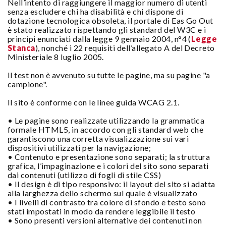
Nell’intento di raggiungere il maggior numero di utenti
senza escludere chi ha disabilità e chi dispone di
dotazione tecnologica obsoleta, il portale di Eas Go Out
è stato realizzato rispettando gli standard del W3C e i
principi enunciati dalla legge 9 gennaio 2004, n°4 (
Legge
Stanca
), nonché i 22 requisiti dell’allegato A del Decreto
Ministeriale 8 luglio 2005.
Il test non è avvenuto su tutte le pagine, ma su pagine "a
campione".
Il sito è conforme con le linee guida WCAG 2.1.
• Le pagine sono realizzate utilizzando la grammatica
formale HTML5, in accordo con gli standard web che
garantiscono una corretta visualizzazione sui vari
dispositivi utilizzati per la navigazione;
• Contenuto e presentazione sono separati; la struttura
grafica, l’impaginazione e i colori del sito sono separati
dai contenuti (utilizzo di fogli di stile CSS)
• Il design è di tipo responsivo: il layout del sito si adatta
alla larghezza dello schermo sul quale è visualizzato
• I livelli di contrasto tra colore di sfondo e testo sono
stati impostati in modo da rendere leggibile il testo
• Sono presenti versioni alternative dei contenuti non