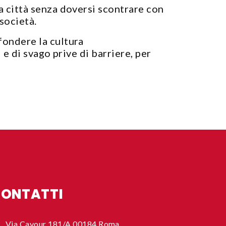
ia città senza doversi scontrare con
società.
fondere la cultura
 e di svago prive di barriere, per
ONTATTI
Via Cavour 181/A 00184 Roma