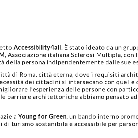
getto
Accessibility4all
. È stato ideato da un grup
SM
, Associazione italiana Sclerosi Multipla, con l
tà della persona indipendentemente dalle sue es
ittà di Roma, città eterna, dove i requisiti arch
cessità dei cittadini si intersecano con quelle dei
igliorare l’esperienza delle persone con partico
e le barriere architettoniche abbiamo pensato ad
razie a
Young for Green
, un bando interno prom
i di turismo sostenibile e accessibile per perso