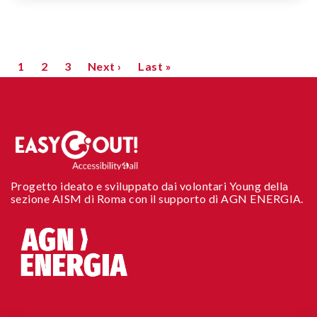
PAGINAZIONE
Pagina
1
Page
2
Page
3
Pagina
Next ›
Ultima
Last »
attuale
successiva
pagina
Progetto ideato e sviluppato dai volontari Young della
sezione AISM di Roma con il supporto di AGN ENERGIA.