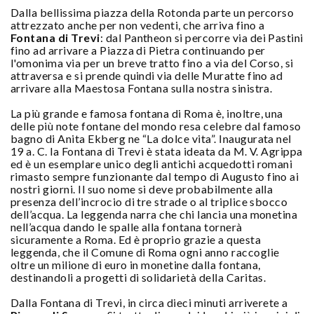
Dalla bellissima piazza della Rotonda parte un percorso
attrezzato anche per non vedenti, che arriva fino a
Fontana di Trevi
: dal Pantheon si percorre via dei Pastini
fino ad arrivare a Piazza di Pietra continuando per
l'omonima via per un breve tratto fino a via del Corso, si
attraversa e si prende quindi via delle Muratte fino ad
arrivare alla Maestosa Fontana sulla nostra sinistra.
La più grande e famosa fontana di Roma è, inoltre, una
delle più note fontane del mondo resa celebre dal famoso
bagno di Anita Ekberg ne “La dolce vita”. Inaugurata nel
19 a. C. la Fontana di Trevi è stata ideata da M. V. Agrippa
ed è un esemplare unico degli antichi acquedotti romani
rimasto sempre funzionante dal tempo di Augusto fino ai
nostri giorni. Il suo nome si deve probabilmente alla
presenza dell’incrocio di tre strade o al triplice sbocco
dell’acqua. La leggenda narra che chi lancia una monetina
nell’acqua dando le spalle alla fontana tornerà
sicuramente a Roma. Ed è proprio grazie a questa
leggenda, che il Comune di Roma ogni anno raccoglie
oltre un milione di euro in monetine dalla fontana,
destinandoli a progetti di solidarietà della Caritas.
Dalla Fontana di Trevi, in circa dieci minuti arriverete a