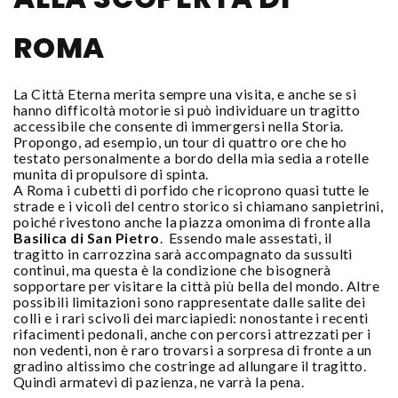
ROMA
La Città Eterna merita sempre una visita, e anche se si
hanno difficoltà motorie si può individuare un tragitto
accessibile che consente di immergersi nella Storia.
Propongo, ad esempio, un tour di quattro ore che ho
testato personalmente a bordo della mia sedia a rotelle
munita di propulsore di spinta.
A Roma i cubetti di porfido che ricoprono quasi tutte le
strade e i vicoli del centro storico si chiamano sanpietrini,
poiché rivestono anche la piazza omonima di fronte alla
Basilica di San Pietro
. Essendo male assestati, il
tragitto in carrozzina sarà accompagnato da sussulti
continui, ma questa è la condizione che bisognerà
sopportare per visitare la città più bella del mondo. Altre
possibili limitazioni sono rappresentate dalle salite dei
colli e i rari scivoli dei marciapiedi: nonostante i recenti
rifacimenti pedonali, anche con percorsi attrezzati per i
non vedenti, non è raro trovarsi a sorpresa di fronte a un
gradino altissimo che costringe ad allungare il tragitto.
Quindi armatevi di pazienza, ne varrà la pena.