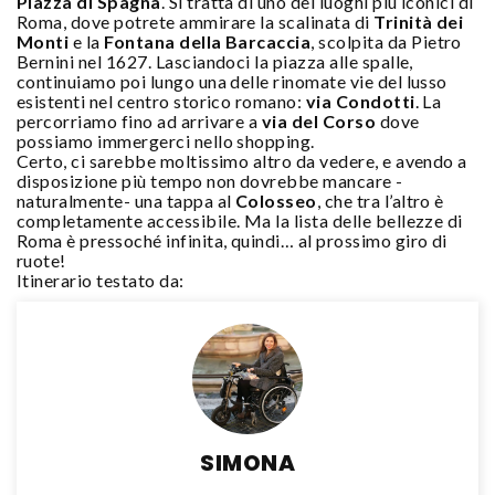
Piazza di Spagna
. Si tratta di uno dei luoghi più iconici di
Roma, dove potrete ammirare la scalinata di
Trinità dei
Monti
e la
Fontana della Barcaccia
, scolpita da Pietro
Bernini nel 1627. Lasciandoci la piazza alle spalle,
continuiamo poi lungo una delle rinomate vie del lusso
esistenti nel centro storico romano:
via Condotti
. La
percorriamo fino ad arrivare a
via del Corso
dove
possiamo immergerci nello shopping.
Certo, ci sarebbe moltissimo altro da vedere, e avendo a
disposizione più tempo non dovrebbe mancare -
naturalmente- una tappa al
Colosseo
, che tra l’altro è
completamente accessibile. Ma la lista delle bellezze di
Roma è pressoché infinita, quindi… al prossimo giro di
ruote!
Itinerario testato da:
SIMONA