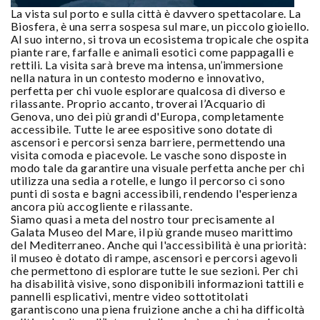
La vista sul porto e sulla città è davvero spettacolare. La
Biosfera, è una serra sospesa sul mare, un piccolo gioiello.
Al suo interno, si trova un ecosistema tropicale che ospita
piante rare, farfalle e animali esotici come pappagalli e
rettili. La visita sarà breve ma intensa, un’immersione
nella natura in un contesto moderno e innovativo,
perfetta per chi vuole esplorare qualcosa di diverso e
rilassante. Proprio accanto, troverai l’Acquario di
Genova, uno dei più grandi d'Europa, completamente
accessibile. Tutte le aree espositive sono dotate di
ascensori e percorsi senza barriere, permettendo una
visita comoda e piacevole. Le vasche sono disposte in
modo tale da garantire una visuale perfetta anche per chi
utilizza una sedia a rotelle, e lungo il percorso ci sono
punti di sosta e bagni accessibili, rendendo l'esperienza
ancora più accogliente e rilassante.
Siamo quasi a meta del nostro tour precisamente al
Galata Museo del Mare, il più grande museo marittimo
del Mediterraneo. Anche qui l'accessibilità è una priorità:
il museo è dotato di rampe, ascensori e percorsi agevoli
che permettono di esplorare tutte le sue sezioni. Per chi
ha disabilità visive, sono disponibili informazioni tattili e
pannelli esplicativi, mentre video sottotitolati
garantiscono una piena fruizione anche a chi ha difficoltà