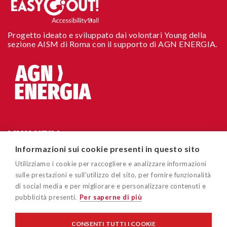
Progetto ideato e sviluppato dai volontari Young della
sezione AISM di Roma con il supporto di AGN ENERGIA.
LINK UTILI
Informazioni sui cookie presenti in questo sito
Chi siamo
CONTATTI
Utilizziamo i cookie per raccogliere e analizzare informazioni
Accessibilità sito
sulle prestazioni e sull'utilizzo del sito, per fornire funzionalità
Via Cavour 181/A 00184 Roma
di social media e per migliorare e personalizzare contenuti e
Cookie policy
pubblicità presenti.
Per saperne di più
easygoout@aism.it
Privacy policy
Associazione Italiana Sclerosi Multipla – AISM – Associazione
CONSENTI TUTTI I COOKIE