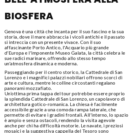
BIOSFERA
Genova è una città che incanta per il suo fascino e la sua
storia, dove il mare abbraccia i vicoli antichi e il passato
si intreccia con un presente vivace. Con il suo
affascinante Porto Antico, l'Acquario più grande
d'Europa e l'imponente Museo Galata, la città celebra le
sue radici marinare, offrendo allo stesso tempo
un'atmosfera dinamica e moderna.
Passeggiando per il centro storico, la Cattedrale di San
Lorenzo e i magnifici palazzi nobiliari offrono scorci di
arte e cultura, mentre le colline circostanti regalano
panorami mozzafiato.
Un’ottima prima tappa del tour potrebbe essere proprio
la splendida Cattedrale di San Lorenzo, un capolavoro di
architettura gotico-romanica. La chiesa è facilmente
accessibile grazie a una comoda rampa laterale, che
permette di evitare i gradini frontali. All'interno, lo spazio
è ampio e senza ostacoli, rendendo la visita agevole
anche per chi ha difficoltà motorie. Le navate, i preziosi
mosaici e la suggestiva cappella del Tesoro sono