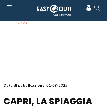
Skip
In collaborazione con
Powered by
to
main
navigation
Data di pubblicazione:
01/08/2025
CAPRI, LA SPIAGGIA