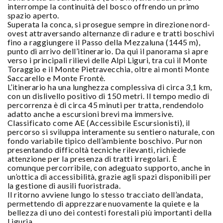
interrompe la continuità del bosco offrendo un primo
spazio aperto.
Superata la conca, si prosegue sempre in direzione nord-
ovest attraversando alternanze di radure e tratti boschivi
fino a raggiungere il Passo della Mezzaluna (1445 m),
punto di arrivo dell’itinerario. Da qui il panorama si apre
verso i principali rilievi delle Alpi Liguri, tra cui il Monte
Toraggio e il Monte Pietravecchia, oltre ai monti Monte
Saccarello e Monte Frontè.
L’itinerario ha una lunghezza complessiva di circa 3,1 km,
con un dislivello positivo di 150 metri. Il tempo medio di
percorrenza è di circa 45 minuti per tratta, rendendolo
adatto anche a escursioni brevi ma immersive.
Classificato come AE (Accessibile Escursionisti), il
percorso si sviluppa interamente su sentiero naturale, con
fondo variabile tipico dell’ambiente boschivo. Pur non
presentando difficoltà tecniche rilevanti, richiede
attenzione per la presenza di tratti irregolari. È
comunque percorribile, con adeguato supporto, anche in
un’ottica di accessibilità, grazie agli spazi disponibili per
la gestione di ausili fuoristrada.
Il ritorno avviene lungo lo stesso tracciato dell’andata,
permettendo di apprezzare nuovamente la quiete e la
bellezza di uno dei contesti forestali più importanti della
Liguria.