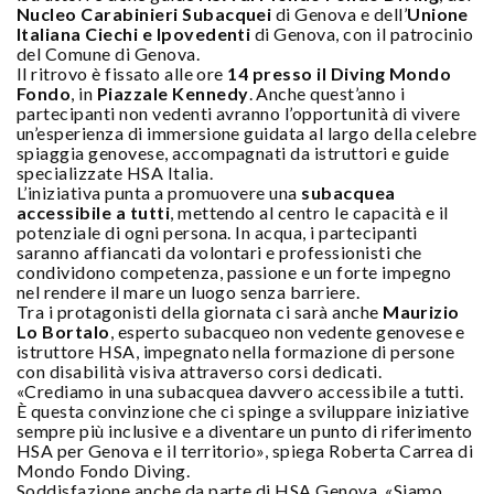
Nucleo Carabinieri Subacquei
di Genova e dell’
Unione
Italiana Ciechi e Ipovedenti
di Genova, con il patrocinio
del Comune di Genova.
Il ritrovo è fissato alle ore
14 presso il Diving Mondo
Fondo
, in
Piazzale Kennedy
. Anche quest’anno i
partecipanti non vedenti avranno l’opportunità di vivere
un’esperienza di immersione guidata al largo della celebre
spiaggia genovese, accompagnati da istruttori e guide
specializzate HSA Italia.
L’iniziativa punta a promuovere una
subacquea
accessibile a tutti
, mettendo al centro le capacità e il
potenziale di ogni persona. In acqua, i partecipanti
saranno affiancati da volontari e professionisti che
condividono competenza, passione e un forte impegno
nel rendere il mare un luogo senza barriere.
Tra i protagonisti della giornata ci sarà anche
Maurizio
Lo Bortalo
, esperto subacqueo non vedente genovese e
istruttore HSA, impegnato nella formazione di persone
con disabilità visiva attraverso corsi dedicati.
«Crediamo in una subacquea davvero accessibile a tutti.
È questa convinzione che ci spinge a sviluppare iniziative
sempre più inclusive e a diventare un punto di riferimento
HSA per Genova e il territorio», spiega Roberta Carrea di
Mondo Fondo Diving.
Soddisfazione anche da parte di HSA Genova. «Siamo