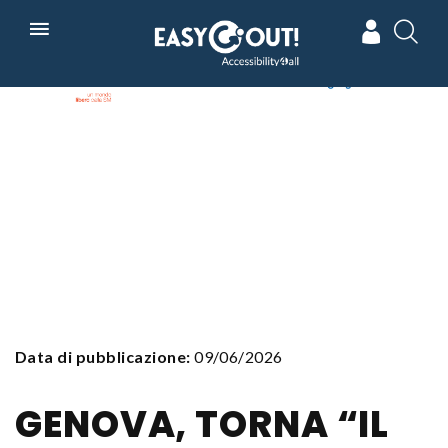
Skip
In collaborazione con
Powered by
to
main
navigation
Data di pubblicazione:
09/06/2026
GENOVA, TORNA “IL