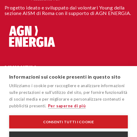
Progetto ideato e sviluppato dai volontari Young della
sezione AISM di Roma con il supporto di AGN ENERGIA.
LINK UTILI
Informazioni sui cookie presenti in questo sito
Chi siamo
CONTATTI
Utilizziamo i cookie per raccogliere e analizzare informazioni
Accessibilità sito
sulle prestazioni e sull'utilizzo del sito, per fornire funzionalità
Via Cavour 181/A 00184 Roma
di social media e per migliorare e personalizzare contenuti e
Cookie policy
pubblicità presenti.
Per saperne di più
easygoout@aism.it
Privacy policy
Associazione Italiana Sclerosi Multipla – AISM – Associazione
CONSENTI TUTTI I COOKIE
di Promozione Sociale/APS - Ente del Terzo Settore/ETS - C.F
Disclaimer
96015150582