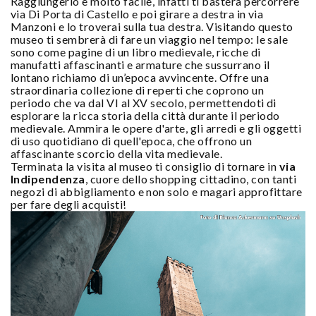
Raggiungerlo è molto facile, infatti ti basterà percorrere
via Di Porta di Castello e poi girare a destra in via
Manzoni e lo troverai sulla tua destra. Visitando questo
museo ti sembrerà di fare un viaggio nel tempo: le sale
sono come pagine di un libro medievale, ricche di
manufatti affascinanti e armature che sussurrano il
lontano richiamo di un’epoca avvincente. Offre una
straordinaria collezione di reperti che coprono un
periodo che va dal VI al XV secolo, permettendoti di
esplorare la ricca storia della città durante il periodo
medievale. Ammira le opere d'arte, gli arredi e gli oggetti
di uso quotidiano di quell'epoca, che offrono un
affascinante scorcio della vita medievale.
Terminata la visita al museo ti consiglio di tornare in
via
Indipendenza
, cuore dello shopping cittadino, con tanti
negozi di abbigliamento e non solo e magari approfittare
per fare degli acquisti!