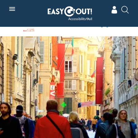
Skip
In collaborazione con
Powered by
to
main
navigation