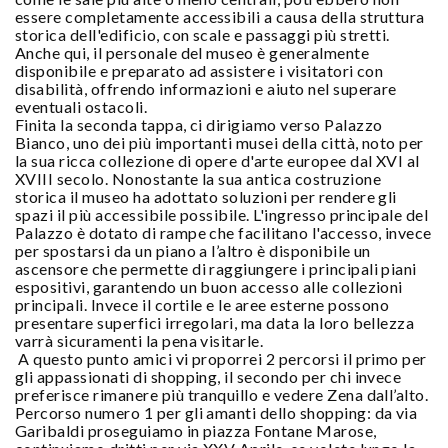
essere completamente accessibili a causa della struttura
storica dell'edificio, con scale e passaggi più stretti.
Anche qui, il personale del museo è generalmente
disponibile e preparato ad assistere i visitatori con
disabilità, offrendo informazioni e aiuto nel superare
eventuali ostacoli.
Finita la seconda tappa, ci dirigiamo verso Palazzo
Bianco, uno dei più importanti musei della città, noto per
la sua ricca collezione di opere d'arte europee dal XVI al
XVIII secolo. Nonostante la sua antica costruzione
storica il museo ha adottato soluzioni per rendere gli
spazi il più accessibile possibile. L'ingresso principale del
Palazzo è dotato di rampe che facilitano l'accesso, invece
per spostarsi da un piano a l’altro è disponibile un
ascensore che permette di raggiungere i principali piani
espositivi, garantendo un buon accesso alle collezioni
principali. Invece il cortile e le aree esterne possono
presentare superfici irregolari, ma data la loro bellezza
varrà sicuramenti la pena visitarle.
A questo punto amici vi proporrei 2 percorsi il primo per
gli appassionati di shopping, il secondo per chi invece
preferisce rimanere più tranquillo e vedere Zena dall’alto.
Percorso numero 1 per gli amanti dello shopping: da via
Garibaldi proseguiamo in piazza Fontane Marose,