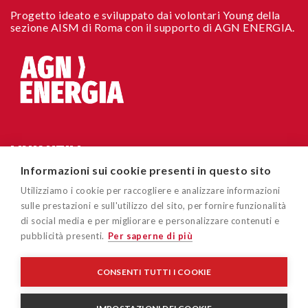
Progetto ideato e sviluppato dai volontari Young della
sezione AISM di Roma con il supporto di AGN ENERGIA.
LINK UTILI
Informazioni sui cookie presenti in questo sito
Chi siamo
CONTATTI
Utilizziamo i cookie per raccogliere e analizzare informazioni
Accessibilità sito
sulle prestazioni e sull'utilizzo del sito, per fornire funzionalità
Via Cavour 181/A 00184 Roma
di social media e per migliorare e personalizzare contenuti e
Cookie policy
pubblicità presenti.
Per saperne di più
easygoout@aism.it
Privacy policy
Associazione Italiana Sclerosi Multipla – AISM – Associazione
CONSENTI TUTTI I COOKIE
di Promozione Sociale/APS - Ente del Terzo Settore/ETS - C.F
Disclaimer
96015150582