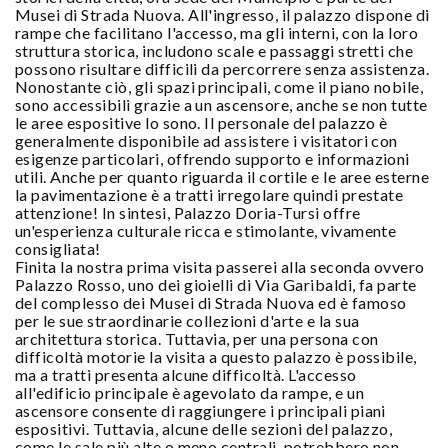
Musei di Strada Nuova. All'ingresso, il palazzo dispone di
rampe che facilitano l'accesso, ma gli interni, con la loro
struttura storica, includono scale e passaggi stretti che
possono risultare difficili da percorrere senza assistenza.
Nonostante ciò, gli spazi principali, come il piano nobile,
sono accessibili grazie a un ascensore, anche se non tutte
le aree espositive lo sono. Il personale del palazzo è
generalmente disponibile ad assistere i visitatori con
esigenze particolari, offrendo supporto e informazioni
utili. Anche per quanto riguarda il cortile e le aree esterne
la pavimentazione è a tratti irregolare quindi prestate
attenzione! In sintesi, Palazzo Doria-Tursi offre
un'esperienza culturale ricca e stimolante, vivamente
consigliata!
Finita la nostra prima visita passerei alla seconda ovvero
Palazzo Rosso, uno dei gioielli di Via Garibaldi, fa parte
del complesso dei Musei di Strada Nuova ed è famoso
per le sue straordinarie collezioni d'arte e la sua
architettura storica. Tuttavia, per una persona con
difficoltà motorie la visita a questo palazzo è possibile,
ma a tratti presenta alcune difficoltà. L'accesso
all'edificio principale è agevolato da rampe, e un
ascensore consente di raggiungere i principali piani
espositivi. Tuttavia, alcune delle sezioni del palazzo,
come le sale più alte o meno centrali, potrebbero non