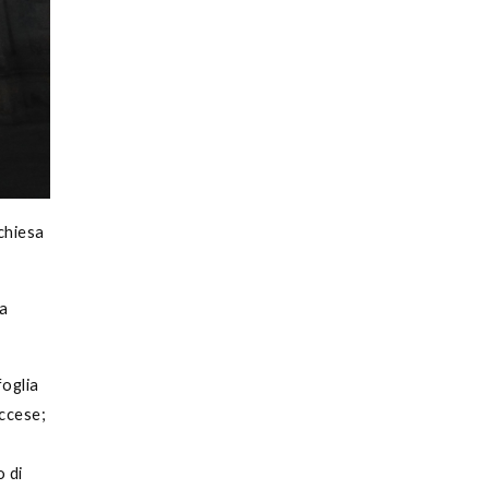
chiesa
sa
foglia
eccese;
o di