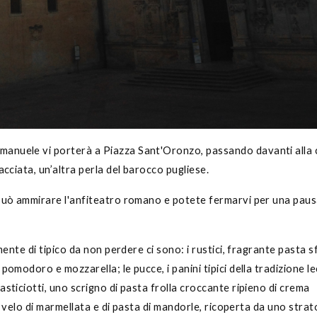
anuele vi porterà a Piazza Sant'Oronzo, passando davanti alla 
acciata, un’altra perla del barocco pugliese.
 può ammirare l'anfiteatro romano e potete fermarvi per una pau
mente di tipico da non perdere ci sono: i rustici, fragrante pasta s
pomodoro e mozzarella; le pucce, i panini tipici della tradizione l
sticiotti, uno scrigno di pasta frolla croccante ripieno di crema
n velo di marmellata e di pasta di mandorle, ricoperta da uno strat