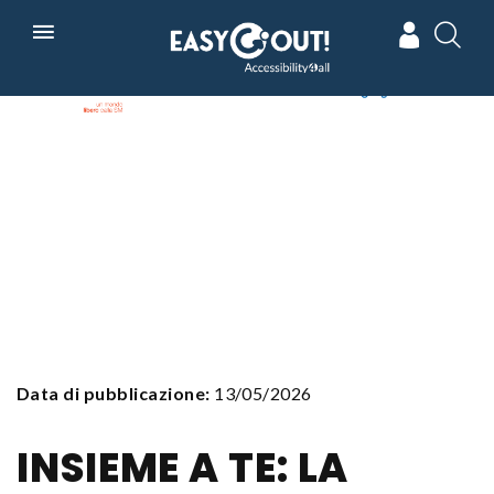
Skip
In collaborazione con
Powered by
to
main
navigation
Data di pubblicazione:
13/05/2026
INSIEME A TE: LA