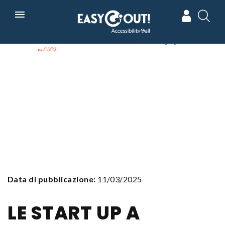
Skip
In collaborazione con
Powered by
to
main
navigation
Data di pubblicazione:
11/03/2025
LE START UP A