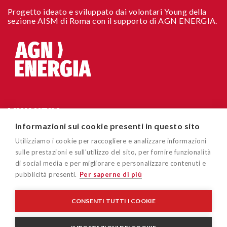
Progetto ideato e sviluppato dai volontari Young della
sezione AISM di Roma con il supporto di AGN ENERGIA.
LINK UTILI
Informazioni sui cookie presenti in questo sito
Chi siamo
CONTATTI
Utilizziamo i cookie per raccogliere e analizzare informazioni
Accessibilità sito
sulle prestazioni e sull'utilizzo del sito, per fornire funzionalità
Via Cavour 181/A 00184 Roma
di social media e per migliorare e personalizzare contenuti e
Cookie policy
pubblicità presenti.
Per saperne di più
easygoout@aism.it
Privacy policy
Associazione Italiana Sclerosi Multipla – AISM – Associazione
CONSENTI TUTTI I COOKIE
di Promozione Sociale/APS - Ente del Terzo Settore/ETS - C.F
Disclaimer
96015150582