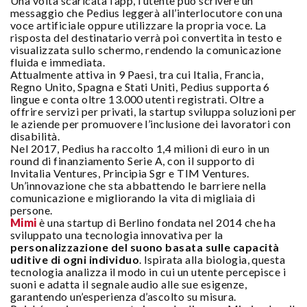
Una volta scaricata l’app, l’utente può scrivere un
messaggio che Pedius leggerà all’interlocutore con una
voce artificiale oppure utilizzare la propria voce. La
risposta del destinatario verrà poi convertita in testo e
visualizzata sullo schermo, rendendo la comunicazione
fluida e immediata.
Attualmente attiva in 9 Paesi, tra cui Italia, Francia,
Regno Unito, Spagna e Stati Uniti, Pedius supporta 6
lingue e conta oltre 13.000 utenti registrati. Oltre a
offrire servizi per privati, la startup sviluppa soluzioni per
le aziende per promuovere l’inclusione dei lavoratori con
disabilità.
Nel 2017, Pedius ha raccolto 1,4 milioni di euro in un
round di finanziamento Serie A, con il supporto di
Invitalia Ventures, Principia Sgr e TIM Ventures.
Un’innovazione che sta abbattendo le barriere nella
comunicazione e migliorando la vita di migliaia di
persone.
Mimi
è una startup di Berlino fondata nel 2014 che ha
sviluppato una tecnologia innovativa per la
personalizzazione del suono basata sulle capacità
uditive di ogni individuo
. Ispirata alla biologia, questa
tecnologia analizza il modo in cui un utente percepisce i
suoni e adatta il segnale audio alle sue esigenze,
garantendo un’esperienza d’ascolto su misura.