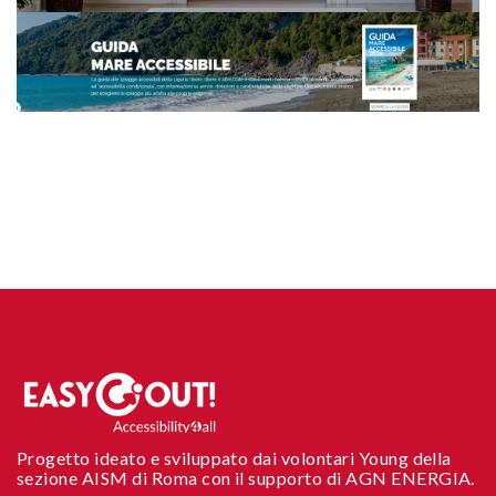
Progetto ideato e sviluppato dai volontari Young della
sezione AISM di Roma con il supporto di AGN ENERGIA.