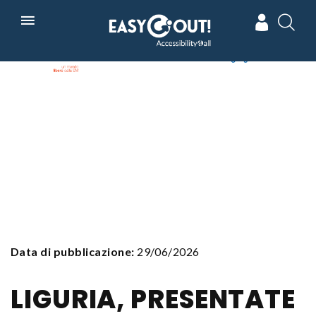
Skip
In collaborazione con
Powered by
to
main
navigation
Data di pubblicazione:
29/06/2026
LIGURIA, PRESENTATE