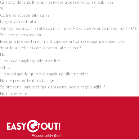
Ci sono delle poltrone riservate a persone con disabilità?
Si
Come si accede alla sala?
Larghezza entrata
Rampa fissa con larghezza minima di 90 cm, pendenza massima <=8%
Scale con servoscala
Bisogna presentarsi in anticipo se si hanno esigenze specifiche
dovute a sedia ruote, deambulatore, ecc?
No
Il palco è raggiungibile tramite:
Altro
Il backstage/le quinte è raggiungibile tramite:
Non è presente il backstage
Se presenti palchetti/galleria come sono raggiungibili?
Non presente