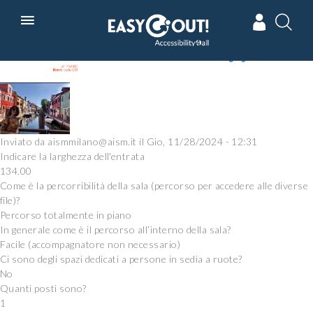
Skip
In collaborazione con
Powered by
to
main
navigation
Inviato da
aismmilano@aism.it
il
Gio, 11/28/2024 - 12:31
Indicare la larghezza dell'entrata
134.00
Come è la percorribilità della sala (percorso per accedere alle diverse
file)?
Percorso totalmente in piano
In generale come è il percorso all’interno della sala?
Facile (accompagnatore non necessario)
Ci sono degli spazi dedicati a persone in sedia a ruote?
No
Quanti posti sono?
1