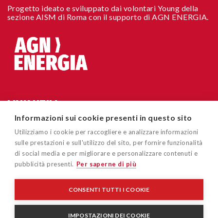
Progetto ideato e sviluppato dai volontari Young della
sezione AISM di Roma con il supporto di AGN ENERGIA.
LINK UTILI
Informazioni sui cookie presenti in questo sito
Chi siamo
CONTATTI
Utilizziamo i cookie per raccogliere e analizzare informazioni
Accessibilità sito
sulle prestazioni e sull'utilizzo del sito, per fornire funzionalità
Via Cavour 181/A 00184 Roma
di social media e per migliorare e personalizzare contenuti e
Cookie policy
pubblicità presenti.
Per saperne di più
easygoout@aism.it
Privacy policy
Associazione Italiana Sclerosi Multipla – AISM – Associazione
CONSENTI TUTTI I COOKIE
di Promozione Sociale/APS - Ente del Terzo Settore/ETS - C.F
Disclaimer
96015150582
IMPOSTAZIONI DEI COOKIE