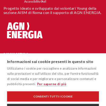
Progetto ideato e sviluppato dai volontari Young della
sezione AISM di Roma con il supporto di AGN ENERGIA.
LINK UTILI
Informazioni sui cookie presenti in questo sito
Chi siamo
CONTATTI
Utilizziamo i cookie per raccogliere e analizzare informazioni
Accessibilità sito
sulle prestazioni e sull'utilizzo del sito, per fornire funzionalità
Via Cavour 181/A 00184 Roma
di social media e per migliorare e personalizzare contenuti e
Cookie policy
pubblicità presenti.
Per saperne di più
easygoout@aism.it
Privacy policy
Associazione Italiana Sclerosi Multipla – AISM – Associazione
CONSENTI TUTTI I COOKIE
di Promozione Sociale/APS - Ente del Terzo Settore/ETS - C.F
Disclaimer
96015150582