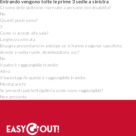
Entrando vengono tolte le prime 3 sedie a sinistra
Ci sono delle poltrone riservate a persone con disabilità?
No
Quanti posti sono?
3
Come si accede alla sala?
Larghezza entrata
Bisogna presentarsi in anticipo se si hanno esigenze specifiche
dovute a sedia ruote, deambulatore, ecc?
No
Il palco è raggiungibile tramite:
Altro
Il backstage/le quinte è raggiungibile tramite:
Montacarichi
Se presenti palchetti/galleria come sono raggiungibili?
Non presente