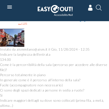
Skip
In collaborazione con
Powered by
to
main
navigation
Inviato da
aismmilano@aism.it
il
Gio, 11/28/2024 - 12:35
Indicare la larghezza dell'entrata
134.00
Come è la percorribilità della sala (percorso per accedere alle diverse
file)?
Percorso totalmente in piano
In generale come è il percorso all’interno della sala?
Facile (accompagnatore non necessario)
Ci sono degli spazi dedicati a persone in sedia a ruote?
Si
Indicare maggiori dettagli su dove sono collocati (prima fila, a metà,
ultima...)