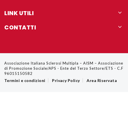
LINK UTILI
Chi siamo
CONTATTI
Accessibilità sito
Via Cavour 181/A 00184 Roma
Cookie policy
easygoout@aism.it
Privacy policy
Associazione Italiana Sclerosi Multipla – AISM – Associazione
di Promozione Sociale/APS - Ente del Terzo Settore/ETS - C.F
Disclaimer
96015150582
Termini e condizioni
Privacy Policy
Area Riservata
Contatti