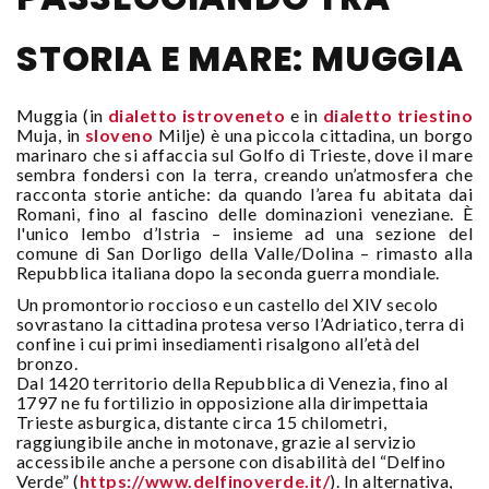
STORIA E MARE: MUGGIA
Muggia (in
dialetto istroveneto
e in
dialetto triestino
Muja, in
sloveno
Milje) è una piccola cittadina, un borgo
marinaro che si affaccia sul Golfo di Trieste, dove il mare
sembra fondersi con la terra, creando un’atmosfera che
racconta storie antiche: da quando l’area fu abitata dai
Romani, fino al fascino delle dominazioni veneziane. È
l'unico lembo d’Istria – insieme ad una sezione del
comune di San Dorligo della Valle/Dolina – rimasto alla
Repubblica italiana dopo la seconda guerra mondiale.
Un promontorio roccioso e un castello del XIV secolo
sovrastano la cittadina protesa verso l’Adriatico, terra di
confine i cui primi insediamenti risalgono all’età del
bronzo.
Dal 1420 territorio della Repubblica di Venezia, fino al
1797 ne fu fortilizio in opposizione alla dirimpettaia
Trieste asburgica, distante circa 15 chilometri,
raggiungibile anche in motonave, grazie al servizio
accessibile anche a persone con disabilità del “Delfino
Verde” (
https://www.delfinoverde.it/
). In alternativa,