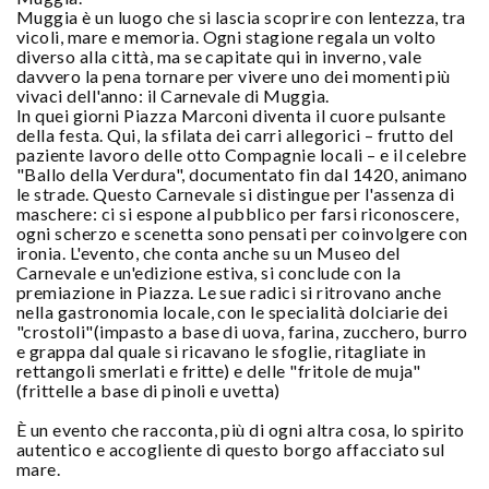
Muggia è un luogo che si lascia scoprire con lentezza, tra
vicoli, mare e memoria. Ogni stagione regala un volto
diverso alla città, ma se capitate qui in inverno, vale
davvero la pena tornare per vivere uno dei momenti più
vivaci dell'anno: il Carnevale di Muggia.
In quei giorni Piazza Marconi diventa il cuore pulsante
della festa. Qui, la sfilata dei carri allegorici – frutto del
paziente lavoro delle otto Compagnie locali – e il celebre
"Ballo della Verdura", documentato fin dal 1420, animano
le strade. Questo Carnevale si distingue per l'assenza di
maschere: ci si espone al pubblico per farsi riconoscere,
ogni scherzo e scenetta sono pensati per coinvolgere con
ironia. L'evento, che conta anche su un Museo del
Carnevale e un'edizione estiva, si conclude con la
premiazione in Piazza. Le sue radici si ritrovano anche
nella gastronomia locale, con le specialità dolciarie dei
"crostoli"(impasto a base di uova, farina, zucchero, burro
e grappa dal quale si ricavano le sfoglie, ritagliate in
rettangoli smerlati e fritte) e delle "fritole de muja"
(frittelle a base di pinoli e uvetta)
È un evento che racconta, più di ogni altra cosa, lo spirito
autentico e accogliente di questo borgo affacciato sul
mare.