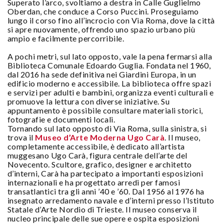
Superato l’arco, svoltiamo a destra in Calle Guglielmo
Oberdan, che conduce a Corso Puccini. Proseguiamo
lungo il corso fino all’incrocio con Via Roma, dove la città
si apre nuovamente, offrendo uno spazio urbano più
ampio e facilmente percorribile.
A pochi metri, sul lato opposto, vale la pena fermarsi alla
Biblioteca Comunale Edoardo Guglia. Fondata nel 1960,
dal 2016 ha sede definitiva nei Giardini Europa, in un
edificio moderno e accessibile. La biblioteca offre spazi
e servizi per adulti e bambini, organizza eventi culturali e
promuove la lettura con diverse iniziative. Su
appuntamento è possibile consultare materiali storici,
fotografie e documenti locali.
Tornando sul lato opposto di Via Roma, sulla sinistra, si
trova il
Museo d’Arte Moderna Ugo Carà
. Il museo,
completamente accessibile, è dedicato all’artista
muggesano Ugo Carà, figura centrale dell’arte del
Novecento. Scultore, grafico, designer e architetto
d’interni, Carà ha partecipato a importanti esposizioni
internazionali e ha progettato arredi per famosi
transatlantici tra gli anni ’40 e ’60. Dal 1956 al 1976 ha
insegnato arredamento navale e d’interni presso l’Istituto
Statale d’Arte Nordio di Trieste. Il museo conserva il
nucleo principale delle sue opere e ospita esposizioni