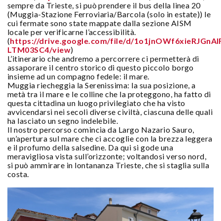
sempre da Trieste, si può prendere il bus della linea 20
(Muggia-Stazione Ferroviaria/Barcola (solo in estate)) le
cui fermate sono state mappate dalla sezione AISM
locale per verificarne l’accessibilità.
(
https://drive.google.com/file/d/1o1jnOWf6xieRJGnA
LTM03SC4/view
)
L’itinerario che andremo a percorrere ci permetterà di
assaporare il centro storico di questo piccolo borgo
insieme ad un compagno fedele: il mare.
Muggia riecheggia la Serenissima: la sua posizione, a
metà tra il mare e le colline che la proteggono, ha fatto di
questa cittadina un luogo privilegiato che ha visto
avvicendarsi nei secoli diverse civiltà, ciascuna delle quali
ha lasciato un segno indelebile.
Il nostro percorso comincia da Largo Nazario Sauro,
un’apertura sul mare che ci accoglie con la brezza leggera
e il profumo della salsedine. Da qui si gode una
meravigliosa vista sull’orizzonte; voltandosi verso nord,
si può ammirare in lontananza Trieste, che si staglia sulla
costa.