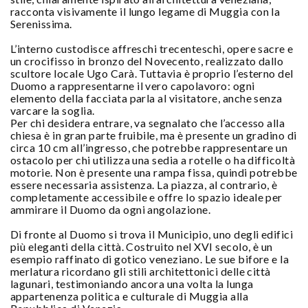
racconta visivamente il lungo legame di Muggia con la
Serenissima.
L’interno custodisce affreschi trecenteschi, opere sacre e
un crocifisso in bronzo del Novecento, realizzato dallo
scultore locale Ugo Carà. Tuttavia è proprio l’esterno del
Duomo a rappresentarne il vero capolavoro: ogni
elemento della facciata parla al visitatore, anche senza
varcare la soglia.
Per chi desidera entrare, va segnalato che l’accesso alla
chiesa è in gran parte fruibile, ma è presente un gradino di
circa 10 cm all’ingresso, che potrebbe rappresentare un
ostacolo per chi utilizza una sedia a rotelle o ha difficoltà
motorie. Non è presente una rampa fissa, quindi potrebbe
essere necessaria assistenza. La piazza, al contrario, è
completamente accessibile e offre lo spazio ideale per
ammirare il Duomo da ogni angolazione.
Di fronte al Duomo si trova il Municipio, uno degli edifici
più eleganti della città. Costruito nel XVI secolo, è un
esempio raffinato di gotico veneziano. Le sue bifore e la
merlatura ricordano gli stili architettonici delle città
lagunari, testimoniando ancora una volta la lunga
appartenenza politica e culturale di Muggia alla