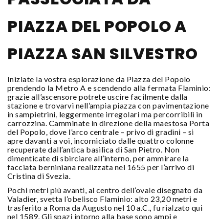
PIAZZA DEL POPOLO A
PIAZZA SAN SILVESTRO
Iniziate la vostra esplorazione da Piazza del Popolo
prendendo la Metro A e scendendo alla fermata Flaminio:
grazie all’ascensore potrete uscire facilmente dalla
stazione e trovarvi nell’ampia piazza con pavimentazione
in sampietrini, leggermente irregolari ma percorribili in
carrozzina. Camminate in direzione della maestosa Porta
del Popolo, dove l’arco centrale – privo di gradini – si
apre davanti a voi, incorniciato dalle quattro colonne
recuperate dall’antica basilica di San Pietro. Non
dimenticate di sbirciare all’interno, per ammirare la
facciata berniniana realizzata nel 1655 per l’arrivo di
Cristina di Svezia.
Pochi metri più avanti, al centro dell’ovale disegnato da
Valadier, svetta l’obelisco Flaminio: alto 23,20 metri e
trasferito a Roma da Augusto nel 10 a.C., fu rialzato qui
nel 1589. Gli spazi intorno alla base sono ampi e