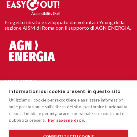
Progetto ideato e sviluppato dai volontari Young della
sezione AISM di Roma con il supporto di AGN ENERGIA.
LINK UTILI
Informazioni sui cookie presenti in questo sito
Chi siamo
CONTATTI
Utilizziamo i cookie per raccogliere e analizzare informazioni
Accessibilità sito
sulle prestazioni e sull'utilizzo del sito, per fornire funzionalità
Via Cavour 181/A 00184 Roma
di social media e per migliorare e personalizzare contenuti e
Cookie policy
pubblicità presenti.
Per saperne di più
easygoout@aism.it
Privacy policy
Associazione Italiana Sclerosi Multipla – AISM – Associazione
CONSENTI TUTTI I COOKIE