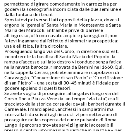
permettono di girare comodamente in carrozzina per
godervi la scenografia incorniciata dalle due semilune e
dalla fontana dei Leoni.
Spostatevi poi verso i lati opposti della piazza, dove si
ergono le “gemelle” Santa Maria in Montesanto e Santa
Maria dei Miracoli. Entrambe prive di barriere
all’ingresso, offrono navate ampie e pianeggianti; non
fatevi ingannare dall’effetto di simmetria prospettica:
una è ellittica, l’altra circolare.
Proseguendo lungo via del Corso, in direzione sud‑est,
incontrerete la basilica di Santa Maria del Popolo: la
rampa d’accesso sul lato destro vi conduce senza fatica
nella navata barocca, rinnovata da Bernini nel 1660. Qui,
nella cappella Cerasi, potrete ammirare i capolavori di
Caravaggio, “Conversione di san Paolo” e “Crocifissione
di san Pietro” – una sosta di 30–45 minuti è l’ideale per
godere appieno di questi tesori.
Se avete voglia di proseguire, allungatevi lungo via del
Corso fino a Piazza Venezia: un tempo “via Lata”, era il
tracciato della storica corsa dei cavalli barberi durante il
Carnevale. I marciapiedi, anch’essi in sampietrini ma
intervallati da scivoli agli incroci, vi permetteranno di
proseguire nella scoperta del cuore pulsante di Roma.
Lungo il percorso trovate servizi igienici accessibili
presso il centro informazioni turistiche in piazza e – per