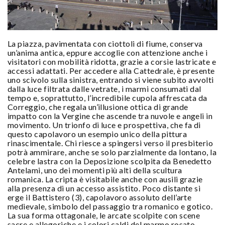
La piazza, pavimentata con ciottoli di fiume, conserva
un’anima antica, eppure accoglie con attenzione anche i
visitatori con mobilità ridotta, grazie a corsie lastricate e
accessi adattati. Per accedere alla Cattedrale, è presente
uno scivolo sulla sinistra, entrando si viene subito avvolti
dalla luce filtrata dalle vetrate, i marmi consumati dal
tempo e, soprattutto, l’incredibile cupola affrescata da
Correggio, che regala un’illusione ottica di grande
impatto con la Vergine che ascende tra nuvole e angeli in
movimento. Un trionfo di luce e prospettiva, che fa di
questo capolavoro un esempio unico della pittura
rinascimentale. Chi riesce a spingersi verso il presbiterio
potrà ammirare, anche se solo parzialmente da lontano, la
celebre lastra con la Deposizione scolpita da Benedetto
Antelami, uno dei momenti più alti della scultura
romanica. La cripta è visitabile anche con ausili grazie
alla presenza di un accesso assistito. Poco distante si
erge il Battistero (3), capolavoro assoluto dell’arte
medievale, simbolo del passaggio tra romanico e gotico.
La sua forma ottagonale, le arcate scolpite con scene
sacre e allegoriche e i colori caldi del marmo rosato