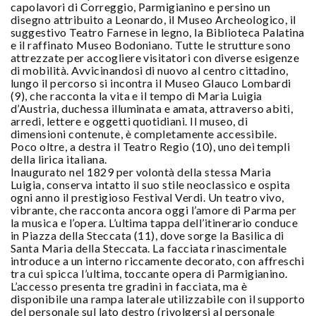
capolavori di Correggio, Parmigianino e persino un
disegno attribuito a Leonardo, il Museo Archeologico, il
suggestivo Teatro Farnese in legno, la Biblioteca Palatina
e il raffinato Museo Bodoniano. Tutte le strutture sono
attrezzate per accogliere visitatori con diverse esigenze
di mobilità. Avvicinandosi di nuovo al centro cittadino,
lungo il percorso si incontra il Museo Glauco Lombardi
(9), che racconta la vita e il tempo di Maria Luigia
d’Austria, duchessa illuminata e amata, attraverso abiti,
arredi, lettere e oggetti quotidiani. Il museo, di
dimensioni contenute, è completamente accessibile.
Poco oltre, a destra il Teatro Regio (10), uno dei templi
della lirica italiana.
Inaugurato nel 1829 per volontà della stessa Maria
Luigia, conserva intatto il suo stile neoclassico e ospita
ogni anno il prestigioso Festival Verdi. Un teatro vivo,
vibrante, che racconta ancora oggi l’amore di Parma per
la musica e l’opera. L’ultima tappa dell’itinerario conduce
in Piazza della Steccata (11), dove sorge la Basilica di
Santa Maria della Steccata. La facciata rinascimentale
introduce a un interno riccamente decorato, con affreschi
tra cui spicca l’ultima, toccante opera di Parmigianino.
L’accesso presenta tre gradini in facciata, ma è
disponibile una rampa laterale utilizzabile con il supporto
del personale sul lato destro (rivolgersi al personale