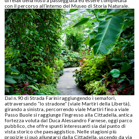
di relax della nostra passeggiata ed essere completata
con il percorso all’interno del Museo di Storia Naturale.
Dal n.90 di Strada Farini raggiungendo i semafori,
attraversando “lo stradone” (viale Martiri della Libertà),
girando a sinistra, percorrendo viale Martiri fino a viale
Passo Buole si raggiunge l’ingresso alla Cittadella, antica
fortezza voluta dal Duca Alessandro Farnese, oggi parco
pubblico, che offre spunti interessanti sia dal punto di
vista storico che paesaggistico. Nelle stagioni più
propizie si può allungarsi dalla Cittadella, uscendo da via