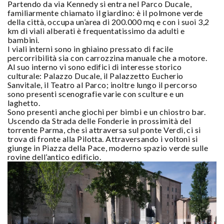
Partendo da via Kennedy si entra nel Parco Ducale,
familiarmente chiamato il giardino: è il polmone verde
della città, occupa un’area di 200.000 mq e con i suoi 3,2
km di viali alberati è frequentatissimo da adulti e
bambini.
I viali interni sono in ghiaino pressato di facile
percorribilità sia con carrozzina manuale che a motore.
Al suo interno vi sono edifici di interesse storico
culturale: Palazzo Ducale, il Palazzetto Eucherio
Sanvitale, il Teatro al Parco; inoltre lungo il percorso
sono presenti scenografie varie con sculture e un
laghetto.
Sono presenti anche giochi per bimbi e un chiostro bar.
Uscendo da Strada delle Fonderie in prossimità del
torrente Parma, che si attraversa sul ponte Verdi, ci si
trova di fronte alla Pilotta. Attraversando i voltoni si
giunge in Piazza della Pace, moderno spazio verde sulle
rovine dell’antico edificio.