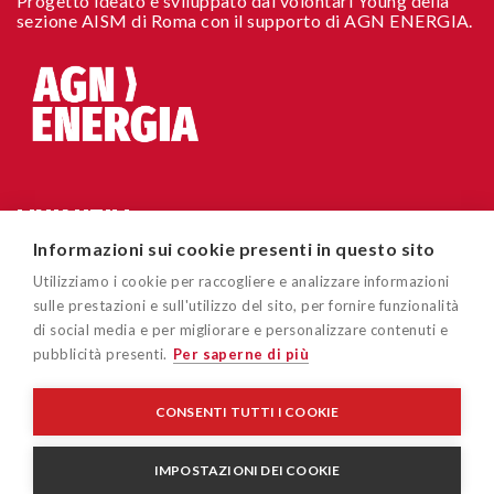
Progetto ideato e sviluppato dai volontari Young della
sezione AISM di Roma con il supporto di AGN ENERGIA.
LINK UTILI
Informazioni sui cookie presenti in questo sito
Chi siamo
CONTATTI
Utilizziamo i cookie per raccogliere e analizzare informazioni
Accessibilità sito
sulle prestazioni e sull'utilizzo del sito, per fornire funzionalità
Via Cavour 181/A 00184 Roma
di social media e per migliorare e personalizzare contenuti e
Cookie policy
pubblicità presenti.
Per saperne di più
easygoout@aism.it
Privacy policy
Associazione Italiana Sclerosi Multipla – AISM – Associazione
CONSENTI TUTTI I COOKIE
di Promozione Sociale/APS - Ente del Terzo Settore/ETS - C.F
Disclaimer
96015150582
IMPOSTAZIONI DEI COOKIE
Termini e condizioni
Privacy Policy
Area Riservata
Contatti