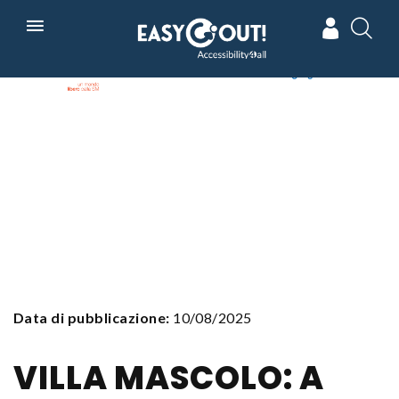
Skip
In collaborazione con
Powered by
to
main
navigation
Data di pubblicazione:
10/08/2025
VILLA MASCOLO: A