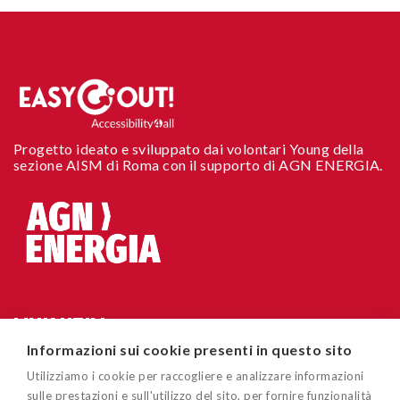
Progetto ideato e sviluppato dai volontari Young della
sezione AISM di Roma con il supporto di AGN ENERGIA.
LINK UTILI
Informazioni sui cookie presenti in questo sito
Chi siamo
CONTATTI
Utilizziamo i cookie per raccogliere e analizzare informazioni
Accessibilità sito
sulle prestazioni e sull'utilizzo del sito, per fornire funzionalità