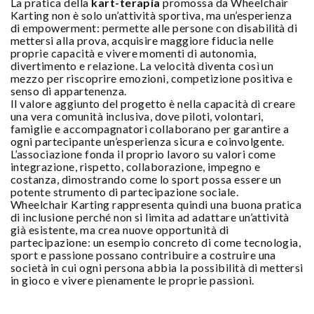
La pratica della
kart-terapia
promossa da Wheelchair
Karting non è solo un’attività sportiva, ma un’esperienza
di empowerment: permette alle persone con disabilità di
mettersi alla prova, acquisire maggiore fiducia nelle
proprie capacità e vivere momenti di autonomia,
divertimento e relazione. La velocità diventa così un
mezzo per riscoprire emozioni, competizione positiva e
senso di appartenenza.
Il valore aggiunto del progetto è nella capacità di creare
una vera comunità inclusiva, dove piloti, volontari,
famiglie e accompagnatori collaborano per garantire a
ogni partecipante un’esperienza sicura e coinvolgente.
L’associazione fonda il proprio lavoro su valori come
integrazione, rispetto, collaborazione, impegno e
costanza, dimostrando come lo sport possa essere un
potente strumento di partecipazione sociale.
Wheelchair Karting rappresenta quindi una buona pratica
di inclusione perché non si limita ad adattare un’attività
già esistente, ma crea nuove opportunità di
partecipazione: un esempio concreto di come tecnologia,
sport e passione possano contribuire a costruire una
società in cui ogni persona abbia la possibilità di mettersi
in gioco e vivere pienamente le proprie passioni.