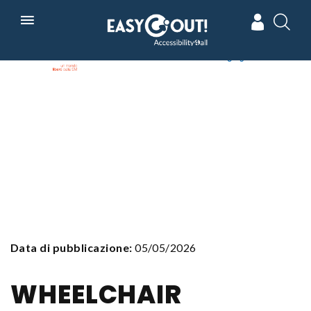
Skip
In collaborazione con
Powered by
to
main
navigation
Data di pubblicazione:
05/05/2026
WHEELCHAIR