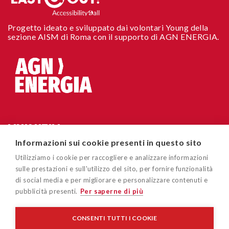
Progetto ideato e sviluppato dai volontari Young della
sezione AISM di Roma con il supporto di AGN ENERGIA.
LINK UTILI
Informazioni sui cookie presenti in questo sito
Chi siamo
CONTATTI
Utilizziamo i cookie per raccogliere e analizzare informazioni
Accessibilità sito
sulle prestazioni e sull'utilizzo del sito, per fornire funzionalità
Via Cavour 181/A 00184 Roma
di social media e per migliorare e personalizzare contenuti e
Cookie policy
pubblicità presenti.
Per saperne di più
easygoout@aism.it
Privacy policy
Associazione Italiana Sclerosi Multipla – AISM – Associazione
CONSENTI TUTTI I COOKIE
di Promozione Sociale/APS - Ente del Terzo Settore/ETS - C.F