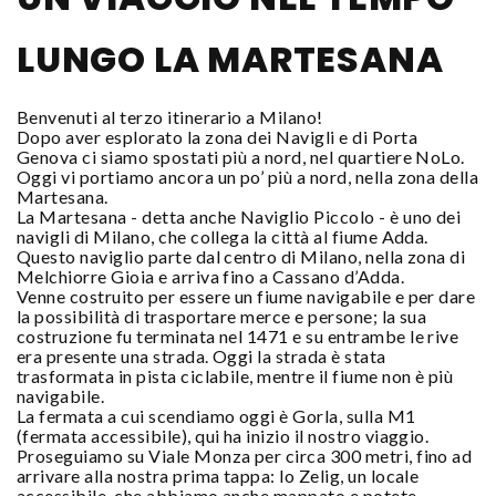
LUNGO LA MARTESANA
Benvenuti al terzo itinerario a Milano!
Dopo aver esplorato la zona dei Navigli e di Porta
Genova ci siamo spostati più a nord, nel quartiere NoLo.
Oggi vi portiamo ancora un po’ più a nord, nella zona della
Martesana.
La Martesana - detta anche Naviglio Piccolo - è uno dei
navigli di Milano, che collega la città al fiume Adda.
Questo naviglio parte dal centro di Milano, nella zona di
Melchiorre Gioia e arriva fino a Cassano d’Adda.
Venne costruito per essere un fiume navigabile e per dare
la possibilità di trasportare merce e persone; la sua
costruzione fu terminata nel 1471 e su entrambe le rive
era presente una strada. Oggi la strada è stata
trasformata in pista ciclabile, mentre il fiume non è più
navigabile.
La fermata a cui scendiamo oggi è Gorla, sulla M1
(fermata accessibile), qui ha inizio il nostro viaggio.
Proseguiamo su Viale Monza per circa 300 metri, fino ad
arrivare alla nostra prima tappa: lo Zelig, un locale
accessibile, che abbiamo anche mappato e potete