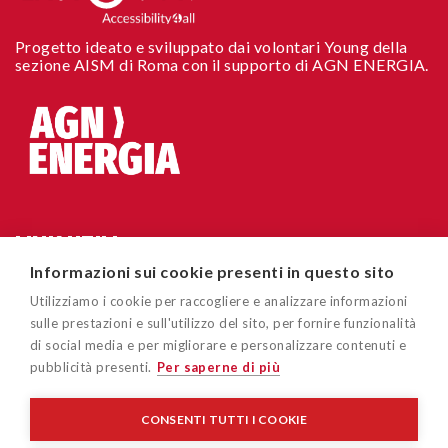
Progetto ideato e sviluppato dai volontari Young della
sezione AISM di Roma con il supporto di AGN ENERGIA.
LINK UTILI
Informazioni sui cookie presenti in questo sito
Chi siamo
CONTATTI
Utilizziamo i cookie per raccogliere e analizzare informazioni
Accessibilità sito
sulle prestazioni e sull'utilizzo del sito, per fornire funzionalità
Via Cavour 181/A 00184 Roma
di social media e per migliorare e personalizzare contenuti e
Cookie policy
pubblicità presenti.
Per saperne di più
easygoout@aism.it
Privacy policy
Associazione Italiana Sclerosi Multipla – AISM – Associazione
CONSENTI TUTTI I COOKIE
di Promozione Sociale/APS - Ente del Terzo Settore/ETS - C.F
Disclaimer