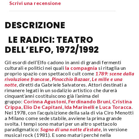
Scrivi una recensione
DESCRIZIONE
LE RADICI: TEATRO
DELL’ELFO, 1972/1992
Gli esordi dell’Elfo cadono in anni di grandi fermenti
culturali e politici nei quali
la compagnia
si ritaglia un
proprio spazio con spettacoli cult come
1789: scene dalla
rivoluzione francese
,
Pinocchio Bazaar
,
Le mille e una
notte
, diretti da Gabriele Salvatores. Attori destinati a
rimanere legati in un sodalizio artistico che durerà
cinquant’anni costituiscono già l’anima del
gruppo:
Corinna Agustoni
,
Ferdinando Bruni
,
Cristina
Crippa
,
Elio De Capitani
,
Ida Marinelli
e
Luca Toracca
.
Nel 1978, con l’acquisizione della sala di via Ciro Menotti
a Milano come sede stabile, avviene la prima grande
svolta. I tempi sono maturi per un altro spettacolo
paradigmatico:
Sogno di una notte d’estate
, in versione
musical rock (1981). E sono maturi perché nella