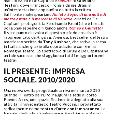
mani di Bruni e De Capitani e
sdisOrè
di
Giovanni
Testori
, dove Francesco Frongia dirige Bruni in
un’interpretazione applaudita da tutta la critica.
Sul fronte shakespeariano
Amleto
,
Sogno di una notte di
mezza estate
e
Il mercante di Venezia
, diretti da De
Capitani, protagonista Ferdinando Bruni (che è tornato
poi a Shakespeare dirigendo anche
Romeo e Giulietta
)
.
Il vero punto di svolta di questo periodo creativo è
rappresentato da
Angels in America
, best seller del teatro
americano scritto da
Tony Kushner,
che arriva in scena
in Italia anche grazie alla coproduzione con Emilia
Romagna Teatro. Lo spettacolo di Bruni e De Capitani ha
un tale successo che si aggiudica tutti i maggiori premi
teatrali.
IL PRESENTE: IMPRESA
SOCIALE, 2010/2020
Una nuova svolta progettuale arriva nel marzo 2010
quando il Teatro dell'Elfo inaugura la sede di corso
Buenos Aires, uno spazio finalmente adeguato alla sua
attività: il novecentesco Teatro Puccini, riprogettato
radicalmente come
teatro d'arte contemporanea
. Le
tre sale, dedicate a Shakespeare, Fassbinder e Bausch,