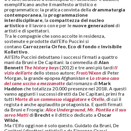
esemplificano anche il manifesto artistico e
programmatico: la pratica convinta della
drammaturgia
contemporanea
, la
programmazione
interdisciplinare
, la
compattezza del nucleo
artistico
e il lavoro con e per le
nuove generazioni
di
artisti e di spettatori.
Tra le compagnie che sono accolte in residenza,
sostenute e prodotte dall’Elfo Puccini si
contano
Carrozzeria Orfeo
,
Eco di fondo
e
Invisibile
Kollettivo
.
All’Elfo Puccini debuttano i successi firmati a quattro
mani da Bruni e De Capitani: la commedia di
Alan
Bennett
The history boys
(2012) e tre anni più tardi
Il
vizio dell’arte
dello stesso autore;
Frost/Nixon
di Peter
Morgan, la grande epopea
Afghanistan
e
Lo strano caso
del cane ucciso a mezzanotte
dal romanzo di
Mark
Haddon
che totalizza 20.000 presenze nel 2018. A questi
vanno aggiunti i successi diretti da De Capitani, primi fra
tutti
Morte di un commesso viaggiatore
e
Otello
, di cui il
regista è anche applaudito protagonista. E quelli firmati
da Bruni e Frongia:
Alice Underground
,
Mr. Pùntila e il suo
servo Matti
di
Brecht
e il dittico dedicato a
Oscar
Wilde
.
Ma l'Elfo oggi non è solo questo. Guidato da Bruni, De
Capitani (direttori artistici) e da Fiorenzo Grassi