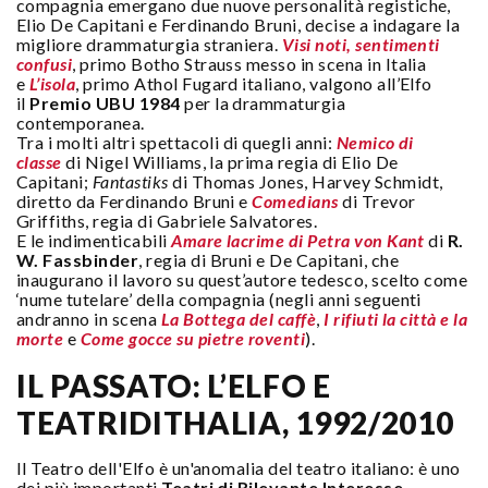
compagnia emergano due nuove personalità registiche,
Elio De Capitani e Ferdinando Bruni, decise a indagare la
migliore drammaturgia straniera.
Visi noti, sentimenti
confusi
, primo Botho Strauss messo in scena in Italia
e
L’isola
, primo Athol Fugard italiano, valgono all’Elfo
il
Premio UBU 1984
per la drammaturgia
contemporanea.
Tra i molti altri spettacoli di quegli anni:
Nemico di
classe
di Nigel Williams, la prima regia di Elio De
Capitani;
Fantastiks
di Thomas Jones, Harvey Schmidt,
diretto da Ferdinando Bruni e
Comedians
di Trevor
Griffiths, regia di Gabriele Salvatores.
E le indimenticabili
Amare lacrime di Petra von Kant
di
R.
W. Fassbinder
, regia di Bruni e De Capitani, che
inaugurano il lavoro su quest’autore tedesco, scelto come
‘nume tutelare’ della compagnia (negli anni seguenti
andranno in scena
La Bottega del caffè
,
I rifiuti la città e la
morte
e
Come gocce su pietre roventi
).
IL PASSATO: L’ELFO E
TEATRIDITHALIA, 1992/2010
Il Teatro dell'Elfo è un'anomalia del teatro italiano: è uno
dei più importanti
Teatri di Rilevante Interesse