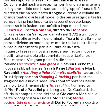
Culturale
del nostro paese, ma non rinuncia a mantenere
un legame solido con le sue radici di ‘gruppo’; è una tribù
di artisti che ha realizzato il sogno di creare a Milano un
grande teatro d'arte sul modello dei più prestigiosi teatri
europei. La prima importante tappa di questo lungo
percorso è la fusione con un'altra impresa milanese,
il
Teatro di Porta Romana
, diretto da
Fiorenzo
Grassi
e
Gianni Valle
, per dar vita nel 1992 a un nuovo
teatro stabile privato – denominato
Teatridithalia
– che
presto diviene un modello per molte realtà teatrali e un
punto di riferimento per la cultura della città.
In questa fase si rinnova la ricerca sugli autori nuovi e
inediti, alternandola alla convinta frequentazione di
Shakespeare. Vengono portati sulle scene
italiane
Decadenze
e
Alla greca
di
Steven Berkoff
, i
nuovi arrabbiati inglesi
Sarah Kane
(
Blasted
) e
Mark
Ravenhill
(
Handbag
e
Polaroid molto esplicite
), autore che
Bruni ripropone con
Shopping & fucking
per la prima
stagione nella nuova sede. Tra i contemporanei italiani
vanno citati il memorabile
Turcs tal friul
, un inedito
di
Pier Paolo Pasolini
per la regia di De Capitani, cha
affida la composizione dei cori a
Giovanna Marini
e la
parte protagonista a
Lucilla Morlacchi
;
Morte
accidentale di un anarchico
di
Dario Fo
, regia a quattro